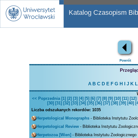
Katalog Czasopism Bibl
Powrót
Przegląd
A
B
C
D
E
F
G
H
I
J
K
L
<< Poprzednia
[1]
[2]
[3]
[4]
[5]
[6]
[7]
[8]
[9]
[10]
[11]
[12]
[30]
[31]
[32]
[33]
[34]
[35]
[36]
[37]
[38]
[39]
[40]
[
Liczba odszukanych rekordów:
1035
Herpetological Monographs
- Biblioteka Instytutu Zoo
Herpetological Review
- Biblioteka Instytutu Zoologicz
Herpetozoa [Wien]
- Biblioteka Instytutu Zoologicznego