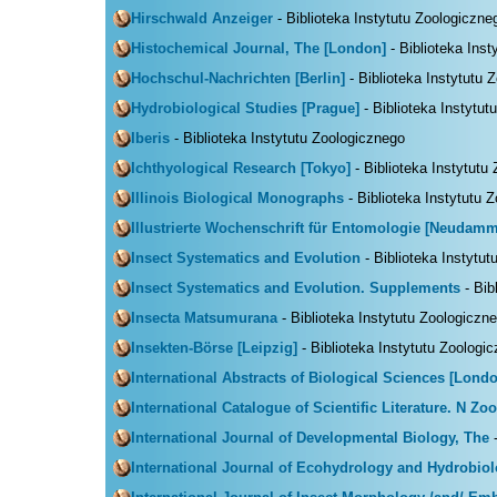
Hirschwald Anzeiger
- Biblioteka Instytutu Zoologiczne
Histochemical Journal, The [London]
- Biblioteka Ins
Hochschul-Nachrichten [Berlin]
- Biblioteka Instytutu 
Hydrobiological Studies [Prague]
- Biblioteka Instytut
Iberis
- Biblioteka Instytutu Zoologicznego
Ichthyological Research [Tokyo]
- Biblioteka Instytutu
Illinois Biological Monographs
- Biblioteka Instytutu 
Illustrierte Wochenschrift für Entomologie [Neudamm
Insect Systematics and Evolution
- Biblioteka Instytu
Insect Systematics and Evolution. Supplements
- Bib
Insecta Matsumurana
- Biblioteka Instytutu Zoologiczn
Insekten-Börse [Leipzig]
- Biblioteka Instytutu Zoologi
International Abstracts of Biological Sciences [Lond
International Catalogue of Scientific Literature. N Zo
International Journal of Developmental Biology, The
-
International Journal of Ecohydrology and Hydrobio