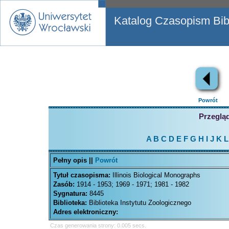
Katalog Czasopism Bibl
Powrót
Przegląd
A
B
C
D
E
F
G
H
I
J
K
L
Pełny opis ||
Powrót
Tytuł czasopisma:
Illinois Biological Monographs
Zasób:
1914 - 1953; 1969 - 1971; 1981 - 1982
Sygnatura:
8445
Biblioteka:
Biblioteka Instytutu Zoologicznego
Adres elektroniczny:
Czas generowania strony: 0.005 secs.