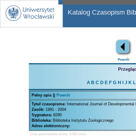
Katalog Czasopism Bibl
Powrót
Przegląd
A
B
C
D
E
F
G
H
I
J
K
L
Pełny opis ||
Powrót
Tytuł czasopisma:
International Journal of Developmental 
Zasób:
1991 - 2004
Sygnatura:
9280
Biblioteka:
Biblioteka Instytutu Zoologicznego
Adres elektroniczny:
Czas generowania strony: 0.003 secs.