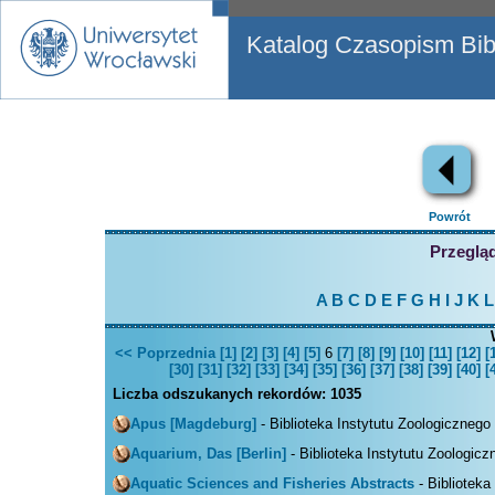
Katalog Czasopism Bibl
Powrót
Przegląd
A
B
C
D
E
F
G
H
I
J
K
L
<< Poprzednia
[1]
[2]
[3]
[4]
[5]
6
[7]
[8]
[9]
[10]
[11]
[12]
[
[30]
[31]
[32]
[33]
[34]
[35]
[36]
[37]
[38]
[39]
[40]
[
Liczba odszukanych rekordów:
1035
Apus [Magdeburg]
- Biblioteka Instytutu Zoologicznego
Aquarium, Das [Berlin]
- Biblioteka Instytutu Zoologicz
Aquatic Sciences and Fisheries Abstracts
- Biblioteka