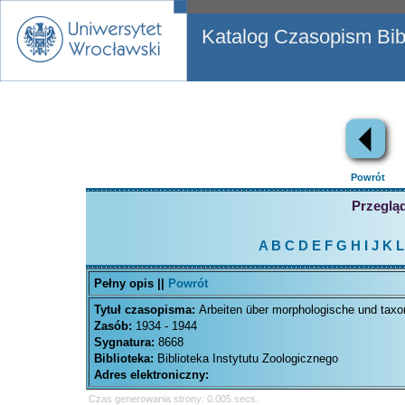
Katalog Czasopism Bibl
Powrót
Przegląd
A
B
C
D
E
F
G
H
I
J
K
L
Pełny opis ||
Powrót
Tytuł czasopisma:
Arbeiten über morphologische und tax
Zasób:
1934 - 1944
Sygnatura:
8668
Biblioteka:
Biblioteka Instytutu Zoologicznego
Adres elektroniczny:
Czas generowania strony: 0.005 secs.