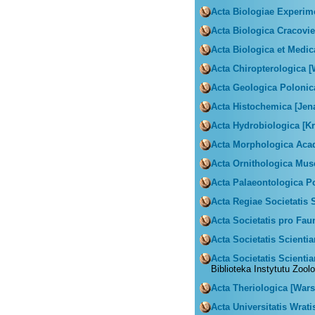
Acta Biologiae Experim
Acta Biologica Cracovi
Acta Biologica et Medic
Acta Chiropterologica 
Acta Geologica Polonic
Acta Histochemica [Jen
Acta Hydrobiologica [K
Acta Morphologica Aca
Acta Ornithologica Mus
Acta Palaeontologica P
Acta Regiae Societatis 
Acta Societatis pro Fau
Acta Societatis Scienti
Acta Societatis Scient
Biblioteka Instytutu Zool
Acta Theriologica [War
Acta Universitatis Wrat