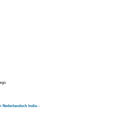
nego
n Nederlandsch Indie
-