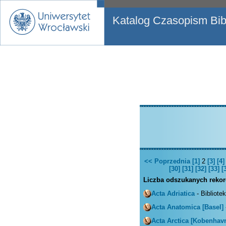
Katalog Czasopism Bibl
<< Poprzednia
[1]
2
[3]
[4]
[30]
[31]
[32]
[33]
[
Liczba odszukanych reko
Acta Adriatica
- Bibliote
Acta Anatomica [Basel]
Acta Arctica [Kobenhav