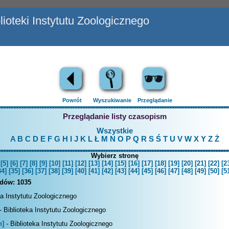
ioteki Instytutu Zoologicznego
Powrót
Wyszukiwanie
Przeglądanie
Przeglądanie listy czasopism
Wszystkie
A
B
C
D
E
F
G
H
I
J
K
L
Ł
M
N
O
P
Q
R
S
Ś
T
U
V
W
X
Y
Z
Ż
Wybierz stronę
[5]
[6]
[7]
[8]
[9]
[10]
[11]
[12]
[13]
[14]
[15]
[16]
[17]
[18]
[19]
[20]
[21]
[22]
[2
34]
[35]
[36]
[37]
[38]
[39]
[40]
[41]
[42]
[43]
[44]
[45]
[46]
[47]
[48]
[49]
[50]
[5
rdów:
1035
ka Instytutu Zoologicznego
- Biblioteka Instytutu Zoologicznego
n]
- Biblioteka Instytutu Zoologicznego