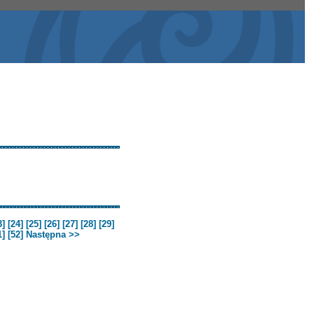
3]
[24]
[25]
[26]
[27]
[28]
[29]
1]
[52]
Następna >>