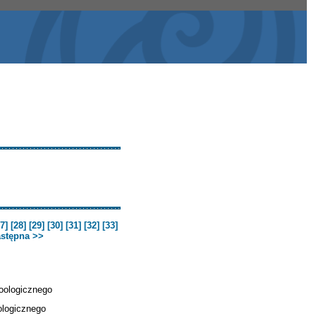
7]
[28]
[29]
[30]
[31]
[32]
[33]
stępna >>
Zoologicznego
oologicznego