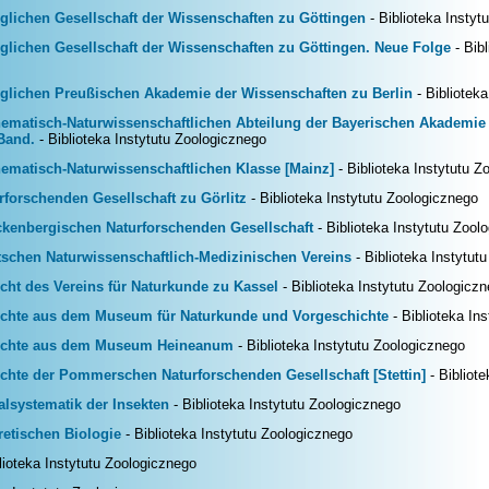
lichen Gesellschaft der Wissenschaften zu Göttingen
- Biblioteka Instyt
lichen Gesellschaft der Wissenschaften zu Göttingen. Neue Folge
- Bibl
glichen Preußischen Akademie der Wissenschaften zu Berlin
- Bibliotek
matisch-Naturwissenschaftlichen Abteilung der Bayerischen Akademie 
Band.
- Biblioteka Instytutu Zoologicznego
matisch-Naturwissenschaftlichen Klasse [Mainz]
- Biblioteka Instytutu Z
forschenden Gesellschaft zu Görlitz
- Biblioteka Instytutu Zoologicznego
kenbergischen Naturforschenden Gesellschaft
- Biblioteka Instytutu Zool
chen Naturwissenschaftlich-Medizinischen Vereins
- Biblioteka Instytut
ht des Vereins für Naturkunde zu Kassel
- Biblioteka Instytutu Zoologicz
chte aus dem Museum für Naturkunde und Vorgeschichte
- Biblioteka In
ichte aus dem Museum Heineanum
- Biblioteka Instytutu Zoologicznego
hte der Pommerschen Naturforschenden Gesellschaft [Stettin]
- Bibliot
lsystematik der Insekten
- Biblioteka Instytutu Zoologicznego
etischen Biologie
- Biblioteka Instytutu Zoologicznego
lioteka Instytutu Zoologicznego