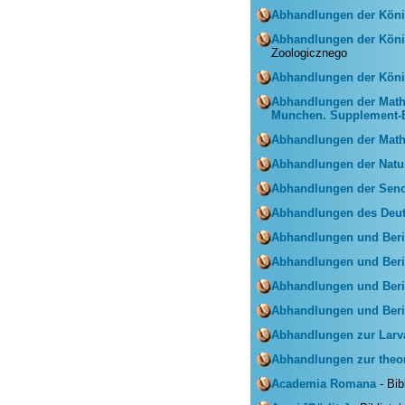
Abhandlungen der König
Abhandlungen der König
Zoologicznego
Abhandlungen der Köni
Abhandlungen der Mathe
Munchen. Supplement-
Abhandlungen der Mathe
Abhandlungen der Natur
Abhandlungen der Senc
Abhandlungen des Deuts
Abhandlungen und Beric
Abhandlungen und Beri
Abhandlungen und Ber
Abhandlungen und Beric
Abhandlungen zur Larva
Abhandlungen zur theor
Academia Romana
- Bib