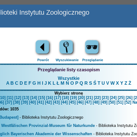
ioteki Instytutu Zoologicznego
Powrót
Wyszukiwanie
Przeglądanie
Przeglądanie listy czasopism
Wszystkie
A
B
C
D
E
F
G
H
I
J
K
L
Ł
M
N
O
P
Q
R
S
Ś
T
U
V
W
X
Y
Z
Ż
Wybierz stronę
[10]
[11]
[12]
[13]
[14]
[15]
[16]
[17]
[18]
[19]
[20]
[21]
[22]
[23]
[24]
[25]
[26]
[2
36]
[37]
[38]
[39]
[40]
[41]
[42]
[43]
[44]
[45]
[46]
[47]
[48]
[49]
[50]
[51]
[52]
Na
rdów:
1035
[Budapest]
- Biblioteka Instytutu Zoologicznego
Westfälischen Provinzial-Museum fűr Naturkunde
- Biblioteka Instytutu 
glich Bayerischen Akademie der Wissenschaften
- Biblioteka Instytutu Z