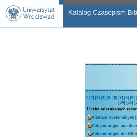
Katalog Czasopism Bibl
1
[2]
[3]
[4]
[5]
[6]
[7]
[8]
[9]
[34]
[35]
[
Liczba odszukanych reko
Àllattani Kozlemények 
Abhandlungen aus dem 
Abhandlungen der Köni