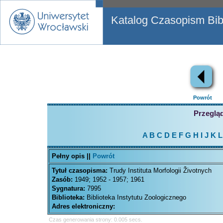
Katalog Czasopism Bibl
Powrót
Przegląd
A
B
C
D
E
F
G
H
I
J
K
L
Pełny opis ||
Powrót
Tytuł czasopisma:
Trudy Instituta Morfologii Životnych
Zasób:
1949; 1952 - 1957; 1961
Sygnatura:
7995
Biblioteka:
Biblioteka Instytutu Zoologicznego
Adres elektroniczny:
Czas generowania strony: 0.005 secs.