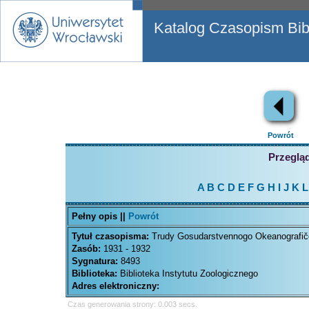
Katalog Czasopism Bibl
Powrót
Przegląd
A
B
C
D
E
F
G
H
I
J
K
L
Pełny opis ||
Powrót
Tytuł czasopisma:
Trudy Gosudarstvennogo Okeanografiče
Zasób:
1931 - 1932
Sygnatura:
8493
Biblioteka:
Biblioteka Instytutu Zoologicznego
Adres elektroniczny:
Czas generowania strony: 0.003 secs.