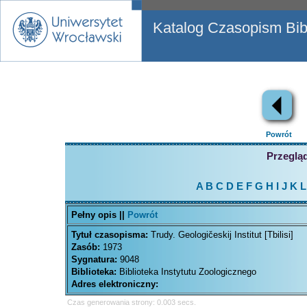
Katalog Czasopism Bibl
Powrót
Przegląd
A
B
C
D
E
F
G
H
I
J
K
L
Pełny opis ||
Powrót
Tytuł czasopisma:
Trudy. Geologičeskij Institut [Tbilisi]
Zasób:
1973
Sygnatura:
9048
Biblioteka:
Biblioteka Instytutu Zoologicznego
Adres elektroniczny:
Czas generowania strony: 0.003 secs.