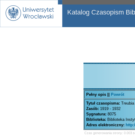
Katalog Czasopism Bibl
Pełny opis ||
Powrót
Tytuł czasopisma:
Treubia
Zasób:
1919 - 1932
Sygnatura:
8075
Biblioteka:
Biblioteka Inst
Adres elektroniczny:
http
Czas generowania strony: 0.003 s