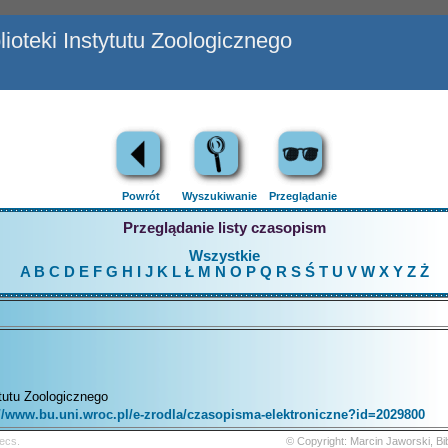
ioteki Instytutu Zoologicznego
Powrót
Wyszukiwanie
Przeglądanie
Przeglądanie listy czasopism
Wszystkie
A
B
C
D
E
F
G
H
I
J
K
L
Ł
M
N
O
P
Q
R
S
Ś
T
U
V
W
X
Y
Z
Ż
ytutu Zoologicznego
://www.bu.uni.wroc.pl/e-zrodla/czasopisma-elektroniczne?id=2029800
ecs.
© Copyright: Marcin Jaworski, B