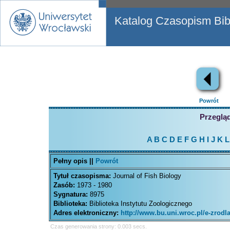
Katalog Czasopism Bibl
Powrót
Przegląd
A
B
C
D
E
F
G
H
I
J
K
L
Pełny opis ||
Powrót
Tytuł czasopisma:
Journal of Fish Biology
Zasób:
1973 - 1980
Sygnatura:
8975
Biblioteka:
Biblioteka Instytutu Zoologicznego
Adres elektroniczny:
http://www.bu.uni.wroc.pl/e-zrod
Czas generowania strony: 0.003 secs.