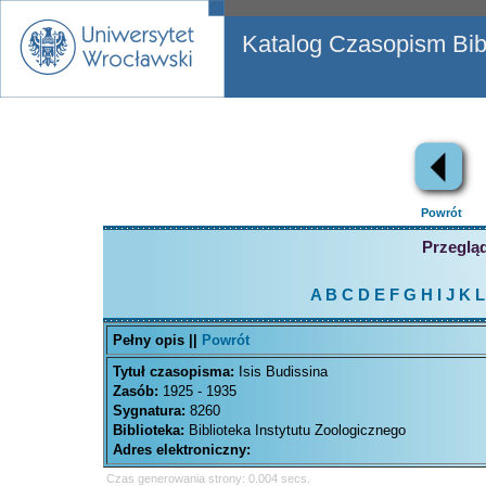
Katalog Czasopism Bibl
Powrót
Przegląd
A
B
C
D
E
F
G
H
I
J
K
L
Pełny opis ||
Powrót
Tytuł czasopisma:
Isis Budissina
Zasób:
1925 - 1935
Sygnatura:
8260
Biblioteka:
Biblioteka Instytutu Zoologicznego
Adres elektroniczny:
Czas generowania strony: 0.004 secs.