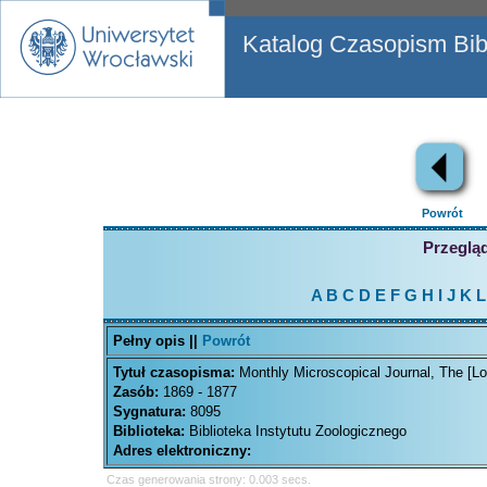
Katalog Czasopism Bibl
Powrót
Przegląd
A
B
C
D
E
F
G
H
I
J
K
L
Pełny opis ||
Powrót
Tytuł czasopisma:
Monthly Microscopical Journal, The [L
Zasób:
1869 - 1877
Sygnatura:
8095
Biblioteka:
Biblioteka Instytutu Zoologicznego
Adres elektroniczny:
Czas generowania strony: 0.003 secs.