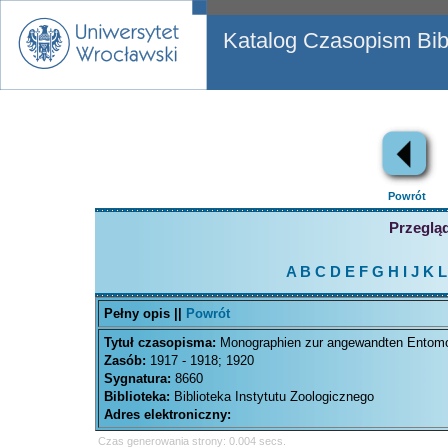
Katalog Czasopism Bibl
Powrót
Przegląd
A
B
C
D
E
F
G
H
I
J
K
L
Pełny opis ||
Powrót
Tytuł czasopisma:
Monographien zur angewandten Entomol
Zasób:
1917 - 1918; 1920
Sygnatura:
8660
Biblioteka:
Biblioteka Instytutu Zoologicznego
Adres elektroniczny:
Czas generowania strony: 0.004 secs.