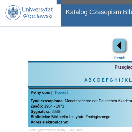
Katalog Czasopism Bibl
Powrót
Przegląd
A
B
C
D
E
F
G
H
I
J
K
L
Pełny opis ||
Powrót
Tytuł czasopisma:
Monatsberichte der Deutschen Akademi
Zasób:
1964 - 1971
Sygnatura:
8886
Biblioteka:
Biblioteka Instytutu Zoologicznego
Adres elektroniczny:
Czas generowania strony: 0.003 secs.