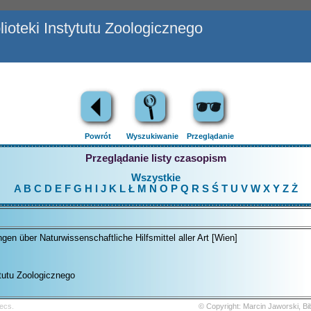
ioteki Instytutu Zoologicznego
Powrót
Wyszukiwanie
Przeglądanie
Przeglądanie listy czasopism
Wszystkie
A
B
C
D
E
F
G
H
I
J
K
L
Ł
M
N
O
P
Q
R
S
Ś
T
U
V
W
X
Y
Z
Ż
ngen über Naturwissenschaftliche Hilfsmittel aller Art [Wien]
ytutu Zoologicznego
ecs.
© Copyright: Marcin Jaworski, B