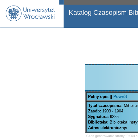
Katalog Czasopism Bibl
Pełny opis ||
Powrót
Tytuł czasopisma:
Mitteilu
Zasób:
1903 - 1904
Sygnatura:
9225
Biblioteka:
Biblioteka Inst
Adres elektroniczny:
Czas generowania strony: 0.004 s