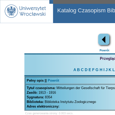
Katalog Czasopism Bibl
Powrót
Przegląd
A
B
C
D
E
F
G
H
I
J
K
L
Pełny opis ||
Powrót
Tytuł czasopisma:
Mitteilungen der Gesellschaft für Tierp
Zasób:
1913 - 1916
Sygnatura:
8354
Biblioteka:
Biblioteka Instytutu Zoologicznego
Adres elektroniczny:
Czas generowania strony: 0.003 secs.