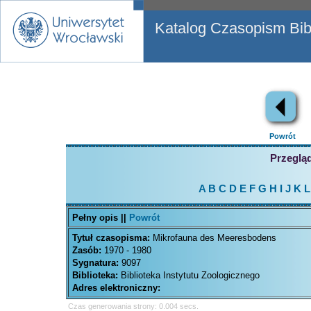
Katalog Czasopism Bibl
Powrót
Przegląd
A
B
C
D
E
F
G
H
I
J
K
L
Pełny opis ||
Powrót
Tytuł czasopisma:
Mikrofauna des Meeresbodens
Zasób:
1970 - 1980
Sygnatura:
9097
Biblioteka:
Biblioteka Instytutu Zoologicznego
Adres elektroniczny:
Czas generowania strony: 0.004 secs.