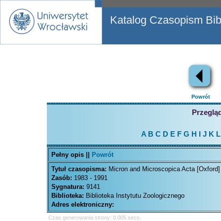
Katalog Czasopism Bibl
Powrót
Przegląd
A
B
C
D
E
F
G
H
I
J
K
L
Pełny opis ||
Powrót
Tytuł czasopisma:
Micron and Microscopica Acta [Oxford]
Zasób:
1983 - 1991
Sygnatura:
9141
Biblioteka:
Biblioteka Instytutu Zoologicznego
Adres elektroniczny:
Czas generowania strony: 0.005 secs.