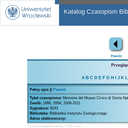
Katalog Czasopism Bibl
Powrót
Przegląd
A
B
C
D
E
F
G
H
I
J
K
L
Pełny opis ||
Powrót
Tytuł czasopisma:
Memorie del Museo Civico di Storia Nat
Zasób:
1986; 2004; 2008-2011
Sygnatura:
9243
Biblioteka:
Biblioteka Instytutu Zoologicznego
Adres elektroniczny:
Czas generowania strony: 0.004 secs.