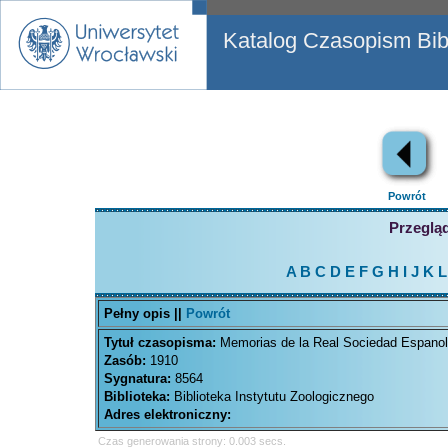
Katalog Czasopism Bibl
Powrót
Przegląd
A
B
C
D
E
F
G
H
I
J
K
L
Pełny opis ||
Powrót
Tytuł czasopisma:
Memorias de la Real Sociedad Espanola
Zasób:
1910
Sygnatura:
8564
Biblioteka:
Biblioteka Instytutu Zoologicznego
Adres elektroniczny:
Czas generowania strony: 0.003 secs.