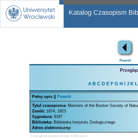
Katalog Czasopism Bibl
Powrót
Przegląd
A
B
C
D
E
F
G
H
I
J
K
L
Pełny opis ||
Powrót
Tytuł czasopisma:
Memoirs of the Boston Society of Natur
Zasób:
1874; 1923
Sygnatura:
9187
Biblioteka:
Biblioteka Instytutu Zoologicznego
Adres elektroniczny:
Czas generowania strony: 0.003 secs.