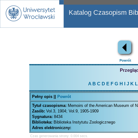
Katalog Czasopism Bibl
Powrót
Przegląd
A
B
C
D
E
F
G
H
I
J
K
L
Pełny opis ||
Powrót
Tytuł czasopisma:
Memoirs of the American Museum of Na
Zasób:
Vol.3, 1904; Vol.9, 1905-1909
Sygnatura:
8434
Biblioteka:
Biblioteka Instytutu Zoologicznego
Adres elektroniczny:
Czas generowania strony: 0.004 secs.