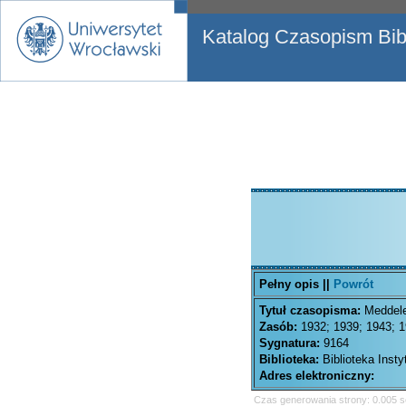
Katalog Czasopism Bibl
Pełny opis ||
Powrót
Tytuł czasopisma:
Meddele
Zasób:
1932; 1939; 1943; 
Sygnatura:
9164
Biblioteka:
Biblioteka Inst
Adres elektroniczny:
Czas generowania strony: 0.005 s