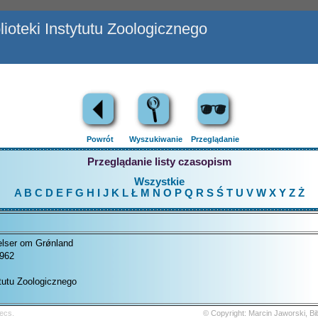
ioteki Instytutu Zoologicznego
Powrót
Wyszukiwanie
Przeglądanie
Przeglądanie listy czasopism
Wszystkie
A
B
C
D
E
F
G
H
I
J
K
L
Ł
M
N
O
P
Q
R
S
Ś
T
U
V
W
X
Y
Z
Ż
lser om Grǿnland
1962
ytutu Zoologicznego
ecs.
© Copyright: Marcin Jaworski, B