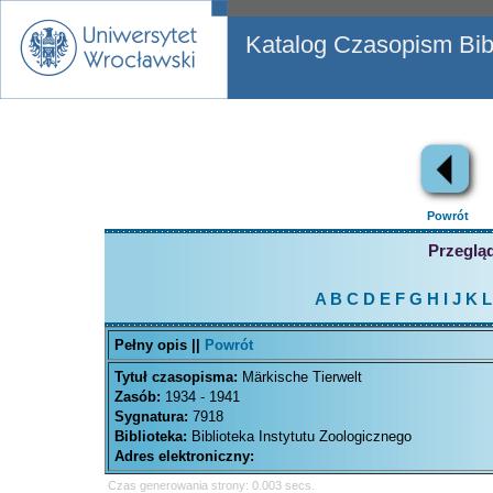
Katalog Czasopism Bibl
Powrót
Przegląd
A
B
C
D
E
F
G
H
I
J
K
L
Pełny opis ||
Powrót
Tytuł czasopisma:
Märkische Tierwelt
Zasób:
1934 - 1941
Sygnatura:
7918
Biblioteka:
Biblioteka Instytutu Zoologicznego
Adres elektroniczny:
Czas generowania strony: 0.003 secs.