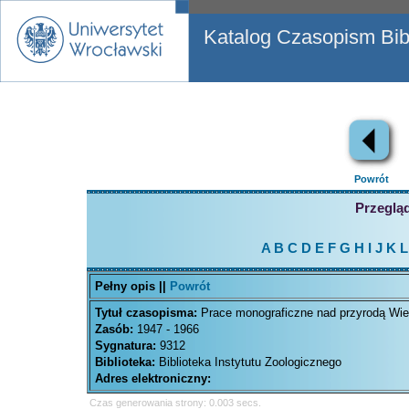
Katalog Czasopism Bibl
Powrót
Przegląd
A
B
C
D
E
F
G
H
I
J
K
L
Pełny opis ||
Powrót
Tytuł czasopisma:
Prace monograficzne nad przyrodą Wi
Zasób:
1947 - 1966
Sygnatura:
9312
Biblioteka:
Biblioteka Instytutu Zoologicznego
Adres elektroniczny:
Czas generowania strony: 0.003 secs.