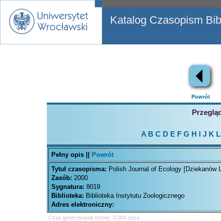
Katalog Czasopism Bibl
Powrót
Przegląd
A
B
C
D
E
F
G
H
I
J
K
L
Pełny opis ||
Powrót
Tytuł czasopisma:
Polish Journal of Ecology [Dziekanów 
Zasób:
2000
Sygnatura:
8019
Biblioteka:
Biblioteka Instytutu Zoologicznego
Adres elektroniczny:
Czas generowania strony: 0.004 secs.