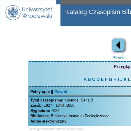
Katalog Czasopism Bibl
Powrót
Przegląd
A
B
C
D
E
F
G
H
I
J
K
L
Pełny opis ||
Powrót
Tytuł czasopisma:
Kosmos. Seria B
Zasób:
1927 - 1948; 1955
Sygnatura:
7982
Biblioteka:
Biblioteka Instytutu Zoologicznego
Adres elektroniczny:
Czas generowania strony: 0.005 secs.