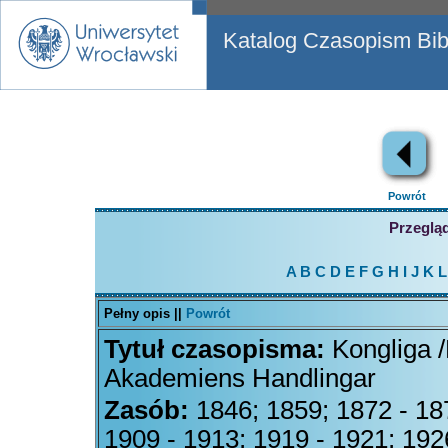
Katalog Czasopism Bibl
Powrót
Przegląd
A
B
C
D
E
F
G
H
I
J
K
L
Pełny opis ||
Powrót
Tytuł czasopisma:
Kongliga 
Akademiens Handlingar
Zasób:
1846; 1859; 1872 - 18
1909 - 1913; 1919 - 1921; 192