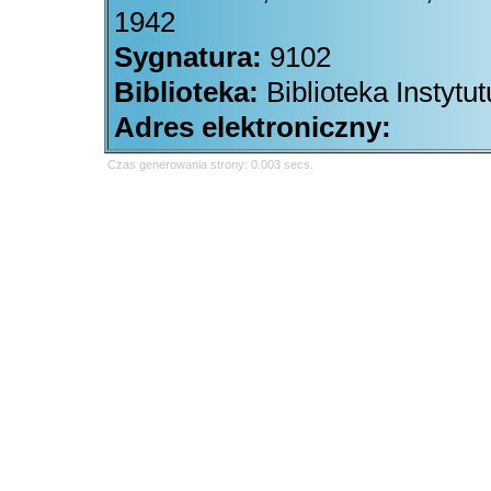
1942
Sygnatura:
9102
Biblioteka:
Biblioteka Instytu
Adres elektroniczny:
Czas generowania strony: 0.003 secs.