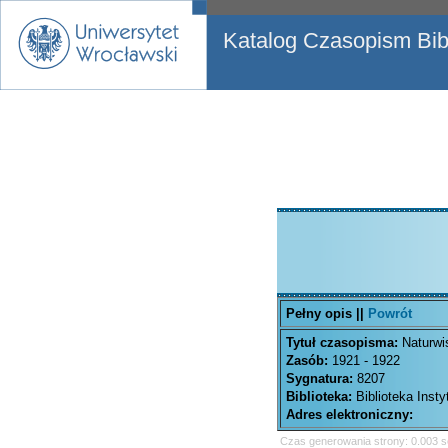
Katalog Czasopism Bibl
Pełny opis ||
Powrót
Tytuł czasopisma:
Naturwi
Zasób:
1921 - 1922
Sygnatura:
8207
Biblioteka:
Biblioteka Inst
Adres elektroniczny:
Czas generowania strony: 0.003 s