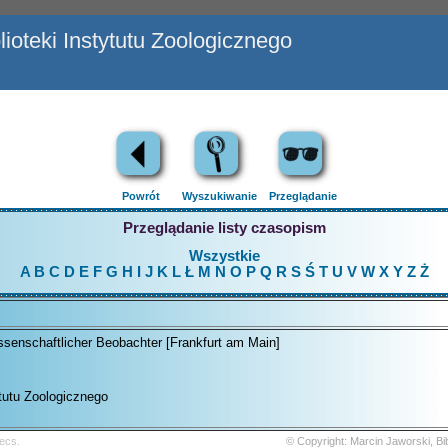
ioteki Instytutu Zoologicznego
Powrót
Wyszukiwanie
Przeglądanie
Przeglądanie listy czasopism
Wszystkie
A
B
C
D
E
F
G
H
I
J
K
L
Ł
M
N
O
P
Q
R
S
Ś
T
U
V
W
X
Y
Z
Ż
ssenschaftlicher Beobachter [Frankfurt am Main]
ytutu Zoologicznego
ecs.
© Copyright: Marcin Jaworski, B