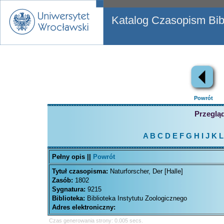
Katalog Czasopism Bibl
Powrót
Przegląd
A
B
C
D
E
F
G
H
I
J
K
L
Pełny opis ||
Powrót
Tytuł czasopisma:
Naturforscher, Der [Halle]
Zasób:
1802
Sygnatura:
9215
Biblioteka:
Biblioteka Instytutu Zoologicznego
Adres elektroniczny:
Czas generowania strony: 0.005 secs.