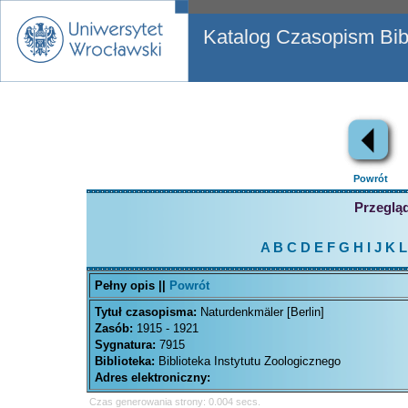
Katalog Czasopism Bibl
Powrót
Przegląd
A
B
C
D
E
F
G
H
I
J
K
L
Pełny opis ||
Powrót
Tytuł czasopisma:
Naturdenkmäler [Berlin]
Zasób:
1915 - 1921
Sygnatura:
7915
Biblioteka:
Biblioteka Instytutu Zoologicznego
Adres elektroniczny:
Czas generowania strony: 0.004 secs.