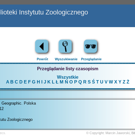
ioteki Instytutu Zoologicznego
Powrót
Wyszukiwanie
Przeglądanie
Przeglądanie listy czasopism
Wszystkie
A
B
C
D
E
F
G
H
I
J
K
L
Ł
M
N
O
P
Q
R
S
Ś
T
U
V
W
X
Y
Z
Ż
l Geographic. Polska
12
ytutu Zoologicznego
ecs.
© Copyright: Marcin Jaworski, B