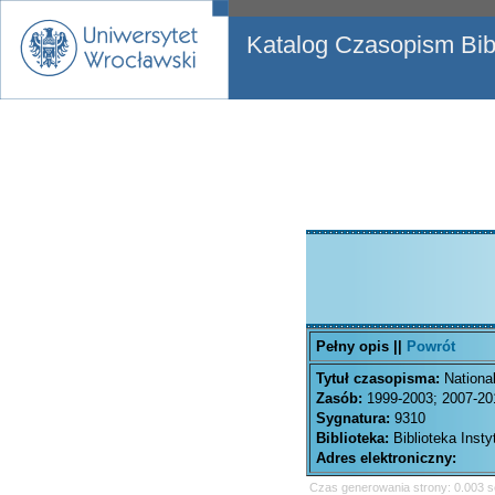
Katalog Czasopism Bibl
Pełny opis ||
Powrót
Tytuł czasopisma:
Nationa
Zasób:
1999-2003; 2007-20
Sygnatura:
9310
Biblioteka:
Biblioteka Inst
Adres elektroniczny:
Czas generowania strony: 0.003 s