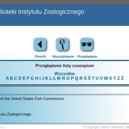
ioteki Instytutu Zoologicznego
Powrót
Wyszukiwanie
Przeglądanie
Przeglądanie listy czasopism
Wszystkie
A
B
C
D
E
F
G
H
I
J
K
L
Ł
M
N
O
P
Q
R
S
Ś
T
U
V
W
X
Y
Z
Ż
n of the United States Fish Commission
ytutu Zoologicznego
ecs.
© Copyright: Marcin Jaworski, B