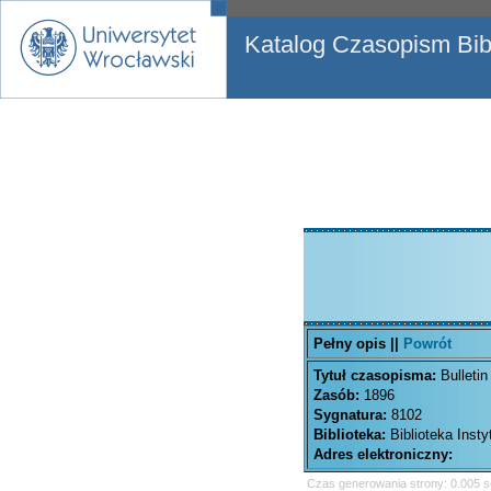
Katalog Czasopism Bibl
Pełny opis ||
Powrót
Tytuł czasopisma:
Bulleti
Zasób:
1896
Sygnatura:
8102
Biblioteka:
Biblioteka Inst
Adres elektroniczny:
Czas generowania strony: 0.005 s