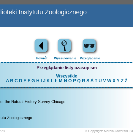
ioteki Instytutu Zoologicznego
Powrót
Wyszukiwanie
Przeglądanie
Przeglądanie listy czasopism
Wszystkie
A
B
C
D
E
F
G
H
I
J
K
L
Ł
M
N
O
P
Q
R
S
Ś
T
U
V
W
X
Y
Z
Ż
n of the Natural History Survey Chicago
ytutu Zoologicznego
ecs.
© Copyright: Marcin Jaworski, B