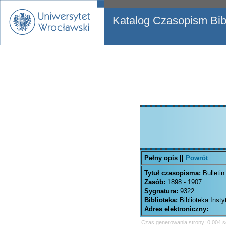
Katalog Czasopism Bibl
Pełny opis ||
Powrót
Tytuł czasopisma:
Bulleti
Zasób:
1898 - 1907
Sygnatura:
9322
Biblioteka:
Biblioteka Inst
Adres elektroniczny:
Czas generowania strony: 0.004 s