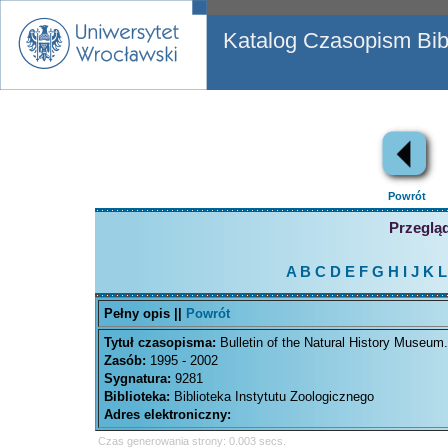
Katalog Czasopism Bibl
Powrót
Przegląd
A
B
C
D
E
F
G
H
I
J
K
L
Pełny opis ||
Powrót
Tytuł czasopisma:
Bulletin of the Natural History Museum
Zasób:
1995 - 2002
Sygnatura:
9281
Biblioteka:
Biblioteka Instytutu Zoologicznego
Adres elektroniczny:
Czas generowania strony: 0.003 secs.