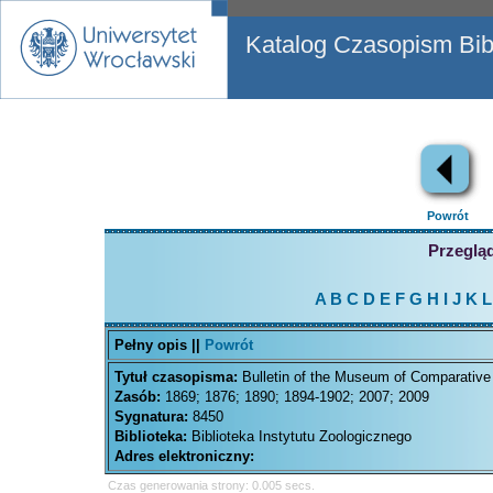
Katalog Czasopism Bibl
Powrót
Przegląd
A
B
C
D
E
F
G
H
I
J
K
L
Pełny opis ||
Powrót
Tytuł czasopisma:
Bulletin of the Museum of Comparative
Zasób:
1869; 1876; 1890; 1894-1902; 2007; 2009
Sygnatura:
8450
Biblioteka:
Biblioteka Instytutu Zoologicznego
Adres elektroniczny:
Czas generowania strony: 0.005 secs.