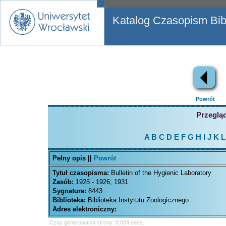
Katalog Czasopism Bibl
Powrót
Przegląd
A
B
C
D
E
F
G
H
I
J
K
L
Pełny opis ||
Powrót
Tytuł czasopisma:
Bulletin of the Hygienic Laboratory
Zasób:
1925 - 1926; 1931
Sygnatura:
8443
Biblioteka:
Biblioteka Instytutu Zoologicznego
Adres elektroniczny:
Czas generowania strony: 0.004 secs.