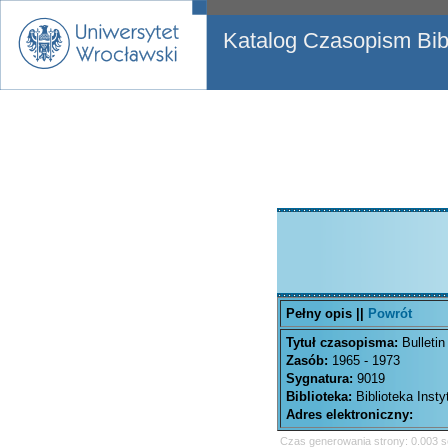
Katalog Czasopism Bibl
Pełny opis ||
Powrót
Tytuł czasopisma:
Bulleti
Zasób:
1965 - 1973
Sygnatura:
9019
Biblioteka:
Biblioteka Inst
Adres elektroniczny:
Czas generowania strony: 0.003 s