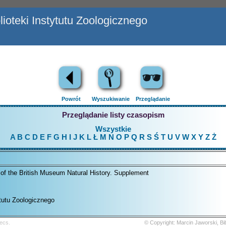
ioteki Instytutu Zoologicznego
Powrót
Wyszukiwanie
Przeglądanie
Przeglądanie listy czasopism
Wszystkie
A
B
C
D
E
F
G
H
I
J
K
L
Ł
M
N
O
P
Q
R
S
Ś
T
U
V
W
X
Y
Z
Ż
n of the British Museum Natural History. Supplement
ytutu Zoologicznego
ecs.
© Copyright: Marcin Jaworski, B