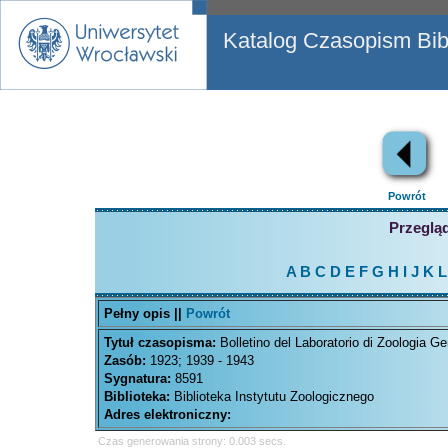
Katalog Czasopism Bibl
Powrót
Przegląd
A
B
C
D
E
F
G
H
I
J
K
L
Pełny opis ||
Powrót
Tytuł czasopisma:
Bolletino del Laboratorio di Zoologia Ge
Zasób:
1923; 1939 - 1943
Sygnatura:
8591
Biblioteka:
Biblioteka Instytutu Zoologicznego
Adres elektroniczny:
Czas generowania strony: 0.003 secs.