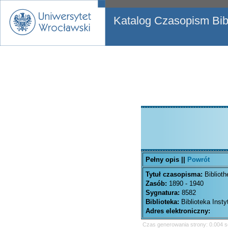
Katalog Czasopism Bibl
Pełny opis ||
Powrót
Tytuł czasopisma:
Biblioth
Zasób:
1890 - 1940
Sygnatura:
8582
Biblioteka:
Biblioteka Inst
Adres elektroniczny:
Czas generowania strony: 0.004 s