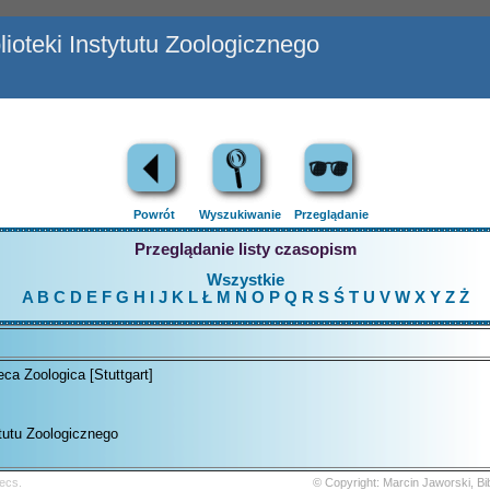
ioteki Instytutu Zoologicznego
Powrót
Wyszukiwanie
Przeglądanie
Przeglądanie listy czasopism
Wszystkie
A
B
C
D
E
F
G
H
I
J
K
L
Ł
M
N
O
P
Q
R
S
Ś
T
U
V
W
X
Y
Z
Ż
eca Zoologica [Stuttgart]
ytutu Zoologicznego
ecs.
© Copyright: Marcin Jaworski, B