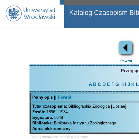
Katalog Czasopism Bibl
Powrót
Przegląd
A
B
C
D
E
F
G
H
I
J
K
L
Pełny opis ||
Powrót
Tytuł czasopisma:
Bibliographia Zoologica [Lipsiae]
Zasób:
1896 - 1934
Sygnatura:
8648
Biblioteka:
Biblioteka Instytutu Zoologicznego
Adres elektroniczny:
Czas generowania strony: 0.003 secs.