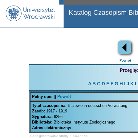
Katalog Czasopism Bibl
Powrót
Przegląd
A
B
C
D
E
F
G
H
I
J
K
L
Pełny opis ||
Powrót
Tytuł czasopisma:
Bialowie in deutschen Verwaltung
Zasób:
1917 - 1919
Sygnatura:
8256
Biblioteka:
Biblioteka Instytutu Zoologicznego
Adres elektroniczny:
Czas generowania strony: 0.003 secs.