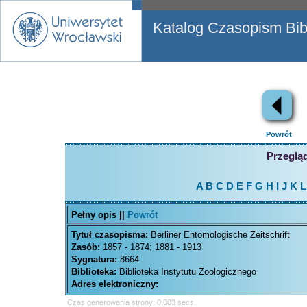
Katalog Czasopism Bibl
Powrót
Przegląd
A
B
C
D
E
F
G
H
I
J
K
L
Pełny opis ||
Powrót
Tytuł czasopisma:
Berliner Entomologische Zeitschrift
Zasób:
1857 - 1874; 1881 - 1913
Sygnatura:
8664
Biblioteka:
Biblioteka Instytutu Zoologicznego
Adres elektroniczny:
Czas generowania strony: 0.003 secs.