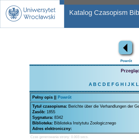
Katalog Czasopism Bibl
Powrót
Przegląd
A
B
C
D
E
F
G
H
I
J
K
L
Pełny opis ||
Powrót
Tytuł czasopisma:
Berichte über die Verhandlungen der Ge
Zasób:
1855
Sygnatura:
8342
Biblioteka:
Biblioteka Instytutu Zoologicznego
Adres elektroniczny:
Czas generowania strony: 0.003 secs.