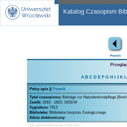
Katalog Czasopism Bibl
Powrót
Przegląd
A
B
C
D
E
F
G
H
I
J
K
L
Pełny opis ||
Powrót
Tytuł czasopisma:
Beiträge zur Naturdenkmalpflege [Berli
Zasób:
1910 - 1923; 1933/34
Sygnatura:
7913
Biblioteka:
Biblioteka Instytutu Zoologicznego
Adres elektroniczny:
Czas generowania strony: 0.003 secs.