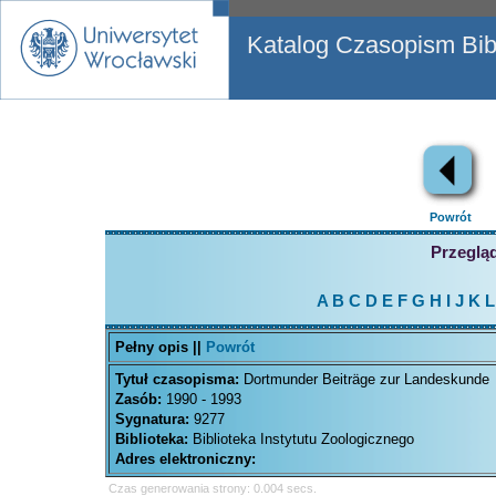
Katalog Czasopism Bibl
Powrót
Przegląd
A
B
C
D
E
F
G
H
I
J
K
L
Pełny opis ||
Powrót
Tytuł czasopisma:
Dortmunder Beiträge zur Landeskunde
Zasób:
1990 - 1993
Sygnatura:
9277
Biblioteka:
Biblioteka Instytutu Zoologicznego
Adres elektroniczny:
Czas generowania strony: 0.004 secs.