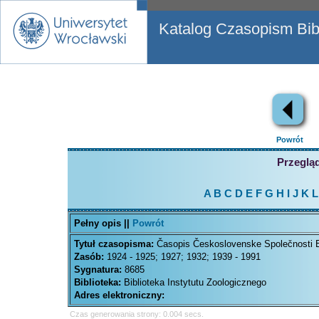
Katalog Czasopism Bibl
Powrót
Przegląd
A
B
C
D
E
F
G
H
I
J
K
L
Pełny opis ||
Powrót
Tytuł czasopisma:
Časopis Československe Společnosti 
Zasób:
1924 - 1925; 1927; 1932; 1939 - 1991
Sygnatura:
8685
Biblioteka:
Biblioteka Instytutu Zoologicznego
Adres elektroniczny:
Czas generowania strony: 0.004 secs.