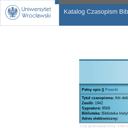
Katalog Czasopism Bibl
Pełny opis ||
Powrót
Tytuł czasopisma:
Atti del
Zasób:
1942
Sygnatura:
8569
Biblioteka:
Biblioteka Inst
Adres elektroniczny:
Czas generowania strony: 0.004 s