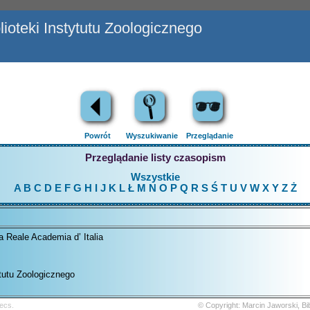
ioteki Instytutu Zoologicznego
Powrót
Wyszukiwanie
Przeglądanie
Przeglądanie listy czasopism
Wszystkie
A
B
C
D
E
F
G
H
I
J
K
L
Ł
M
N
O
P
Q
R
S
Ś
T
U
V
W
X
Y
Z
Ż
la Reale Academia d’ Italia
ytutu Zoologicznego
ecs.
© Copyright: Marcin Jaworski, B